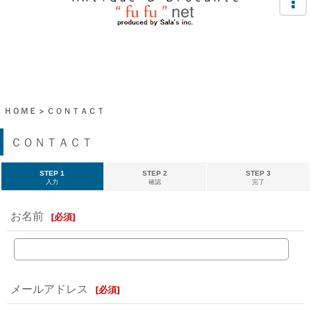
ＨＯＭＥ
>
ＣＯＮＴＡＣＴ
ＣＯＮＴＡＣＴ
STEP 1
STEP 2
STEP 3
入力
確認
完了
お名前
[
必須
]
メールアドレス
[
必須
]