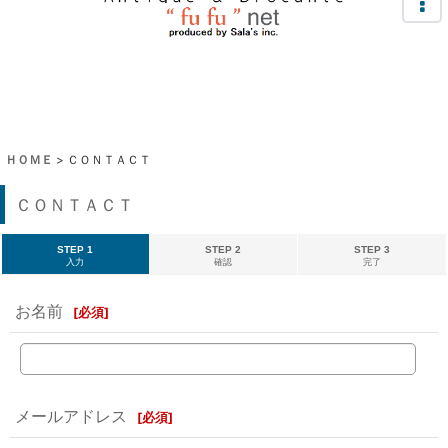
ＨＯＭＥ
>
ＣＯＮＴＡＣＴ
ＣＯＮＴＡＣＴ
STEP 1
STEP 2
STEP 3
入力
確認
完了
お名前
[
必須
]
メールアドレス
[
必須
]